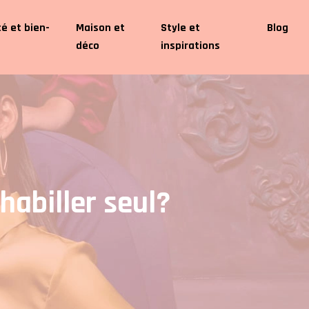
é et bien-
Maison et
Style et
Blog
déco
inspirations
abiller seul?