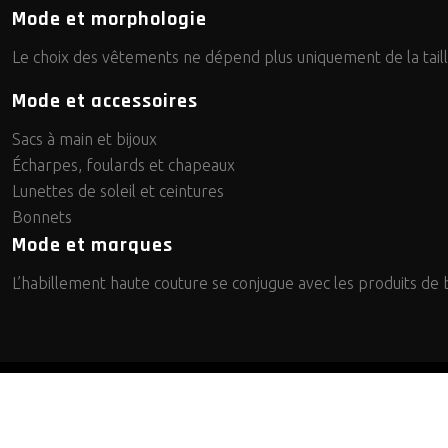
Mode et morphologie
Le choix des vêtements ne dépend plus uniquement de la tail
Mode et accessoires
Sacs à main et bijoux
Écharpes, foulards et chapeaux
Lunettes de soleil et ceintures
Bonnets
Mode et marques
L’habillement haute couture se conjugue avec les produits de