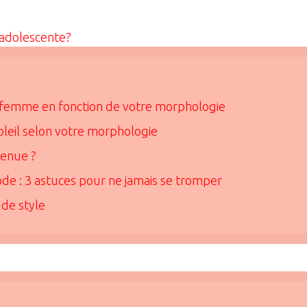
e adolescente?
de femme en fonction de votre morphologie
soleil selon votre morphologie
tenue ?
de : 3 astuces pour ne jamais se tromper
 de style