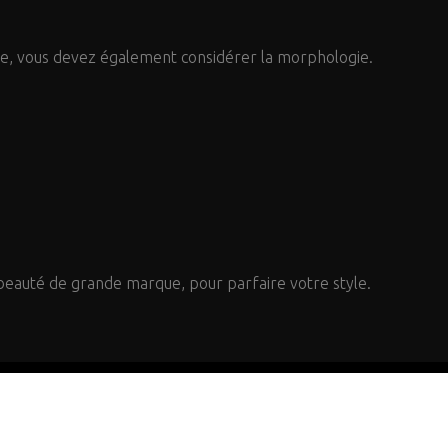
le, vous devez également considérer la morphologie.
 beauté de grande marque, pour parfaire votre style.
De la mode pour tous à la mode pour chacun !