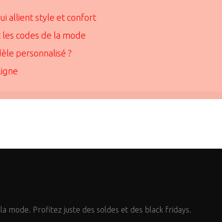
 allient style et confort
t les codes de la mode
èle personnalisé ?
ligne
a mode. Profitez juste des soldes et des black fridays.