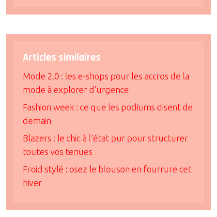
Articles similaires
Mode 2.0 : les e-shops pour les accros de la
mode à explorer d’urgence
Fashion week : ce que les podiums disent de
demain
Blazers : le chic à l’état pur pour structurer
toutes vos tenues
Froid stylé : osez le blouson en fourrure cet
hiver